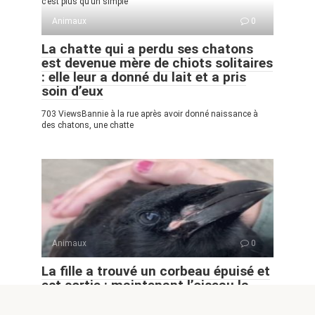
c’est plus qu’un simple
Animaux
0
La chatte qui a perdu ses chatons
est devenue mère de chiots solitaires
: elle leur a donné du lait et a pris
soin d’eux
703 ViewsBannie à la rue après avoir donné naissance à
des chatons, une chatte
Animaux
0
La fille a trouvé un corbeau épuisé et
est sortie : maintenant l’oiseau la
remercie et ne veut pas s’envoler