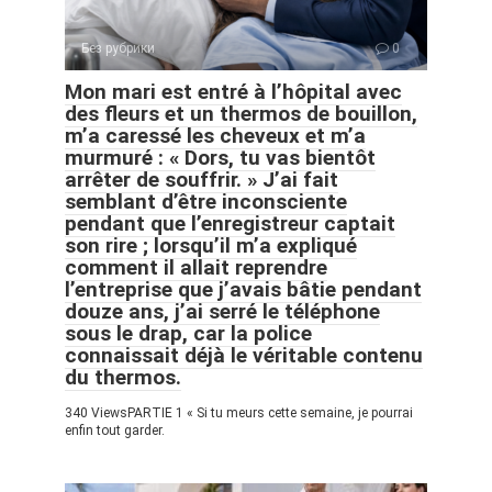
Без рубрики
0
Mon mari est entré à l’hôpital avec
des fleurs et un thermos de bouillon,
m’a caressé les cheveux et m’a
murmuré : « Dors, tu vas bientôt
arrêter de souffrir. » J’ai fait
semblant d’être inconsciente
pendant que l’enregistreur captait
son rire ; lorsqu’il m’a expliqué
comment il allait reprendre
l’entreprise que j’avais bâtie pendant
douze ans, j’ai serré le téléphone
sous le drap, car la police
connaissait déjà le véritable contenu
du thermos.
340 ViewsPARTIE 1 « Si tu meurs cette semaine, je pourrai
enfin tout garder.