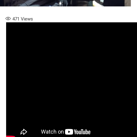
471
Views